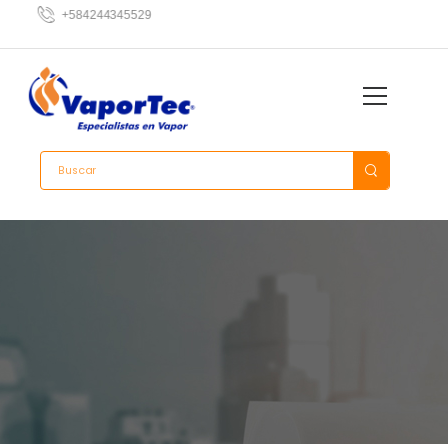
+584144973013
+584244345529
+584143428342