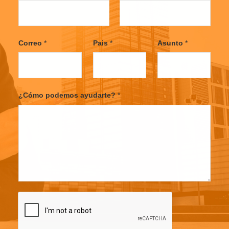
F
L
i
a
Correo
*
Pais
*
Asunto
*
r
s
s
t
t
¿Cómo podemos ayudarte?
*