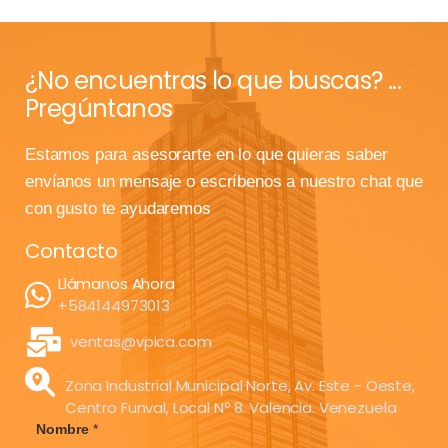
¿No encuentras lo que buscas? ...
Pregúntanos
Estamos para asesorarte en lo que quieras saber
envíanos un mensaje o escríbenos a nuestro chat que
con gusto te ayudaremos
Contacto
Llámanos Ahora
+584144973013
ventas@vpica.com
Zona Industrial Municipal Norte, Av. Este - Oeste,
Centro Funval, Local Nº 8. Valencia. Venezuela
Nombre
*