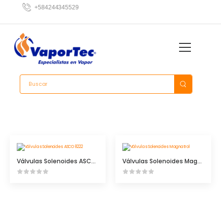
3
+584244345529
2
Válvulas Solenoides ASCO 8222
Válvulas Solenoides Magnatrol