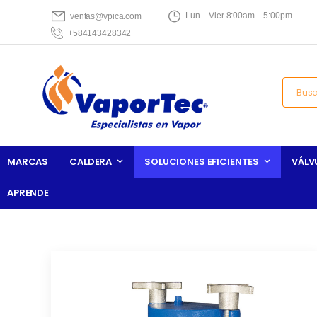
Lun – Vier 8:00am – 5:00pm
ventas@vpica.com
+584143428342
MARCAS
CALDERA
SOLUCIONES EFICIENTES
VÁLV
APRENDE