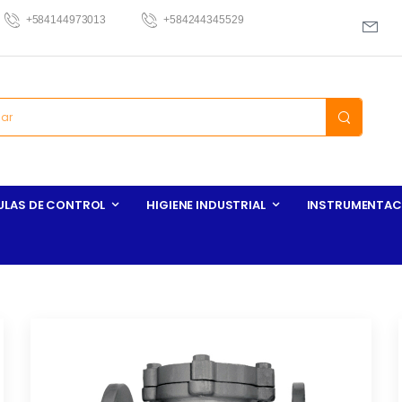
+584144973013
+584244345529
ULAS DE CONTROL
HIGIENE INDUSTRIAL
INSTRUMENTAC