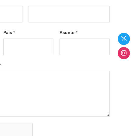
L
a
Pais
*
Asunto
*
s
t
*