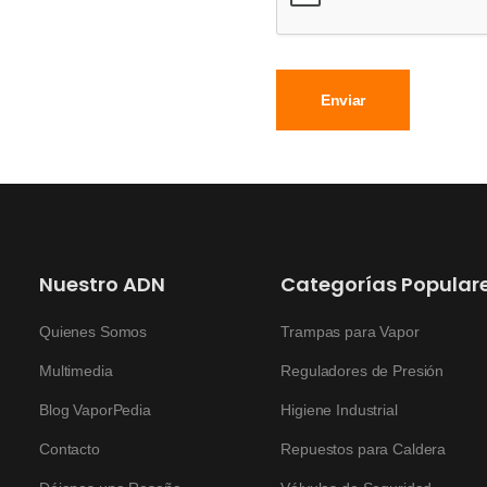
Enviar
Nuestro ADN
Categorías Popular
Quienes Somos
Trampas para Vapor
Multimedia
Reguladores de Presión
Blog VaporPedia
Higiene Industrial
Contacto
Repuestos para Caldera