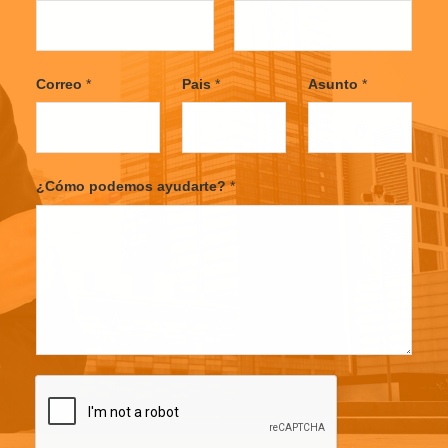
F
L
i
a
Correo
*
Pais
*
Asunto
*
r
s
s
t
t
¿Cómo podemos ayudarte?
*