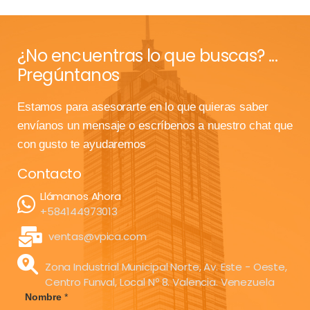
¿No encuentras lo que buscas? ...
Pregúntanos
Estamos para asesorarte en lo que quieras saber
envíanos un mensaje o escríbenos a nuestro chat que
con gusto te ayudaremos
Contacto
Llámanos Ahora
+584144973013
ventas@vpica.com
Zona Industrial Municipal Norte, Av. Este - Oeste,
Centro Funval, Local Nº 8. Valencia. Venezuela
Nombre
*