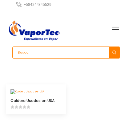
13
+584244345529
42
Caldera Usadas en USA