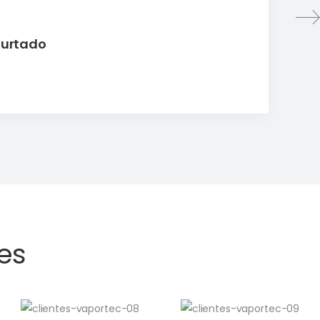
Hurtado
es