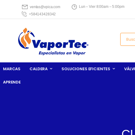
Lun – Vier 8:00am – 5:00pm
ventas@vpica.com
+584143428342
MARCAS
CALDERA
SOLUCIONES EFICIENTES
VÁLV
APRENDE
CU