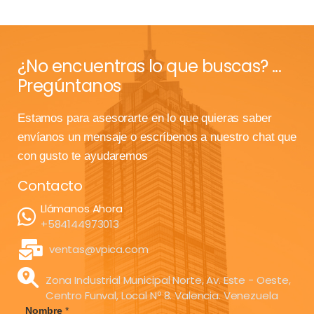
¿No encuentras lo que buscas? ...
Pregúntanos
Estamos para asesorarte en lo que quieras saber
envíanos un mensaje o escríbenos a nuestro chat que
con gusto te ayudaremos
Contacto
Llámanos Ahora
+584144973013
ventas@vpica.com
Zona Industrial Municipal Norte, Av. Este - Oeste,
Centro Funval, Local Nº 8. Valencia. Venezuela
Nombre
*