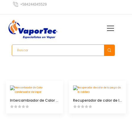
3
+584244345529
2
Intercambiador de Calor Condensador de Vapor
Recuperador de calor de la purga de la caldera