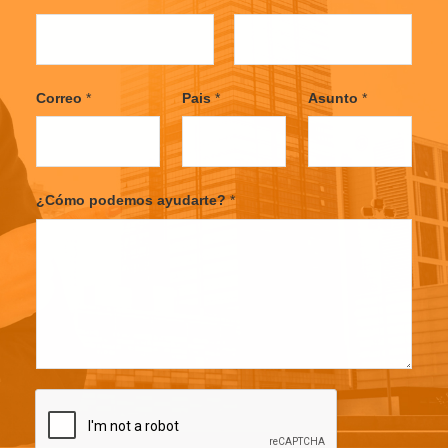
F
L
i
a
Correo
*
Pais
*
Asunto
*
r
s
s
t
t
¿Cómo podemos ayudarte?
*