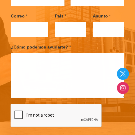
F
L
i
a
Correo
*
Pais
*
Asunto
*
r
s
s
t
t
¿Cómo podemos ayudarte?
*