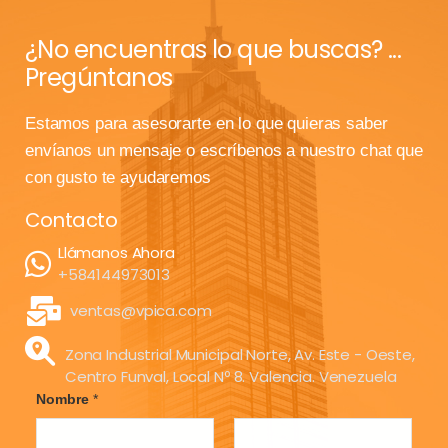
¿No encuentras lo que buscas? ...
Pregúntanos
Estamos para asesorarte en lo que quieras saber
envíanos un mensaje o escríbenos a nuestro chat que
con gusto te ayudaremos
Contacto
Llámanos Ahora
+584144973013
ventas@vpica.com
Zona Industrial Municipal Norte, Av. Este - Oeste,
Centro Funval, Local Nº 8. Valencia. Venezuela
Nombre
*