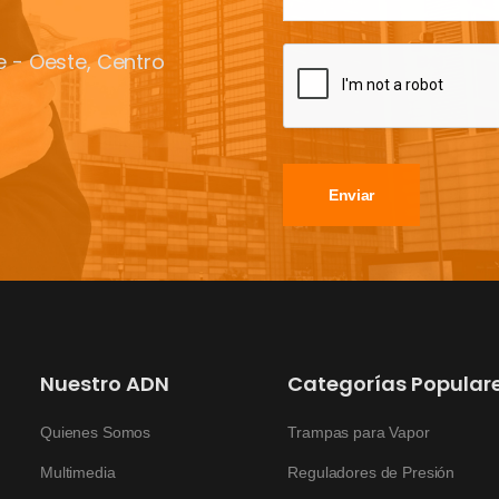
te - Oeste, Centro
Enviar
Nuestro ADN
Categorías Popular
Quienes Somos
Trampas para Vapor
Multimedia
Reguladores de Presión