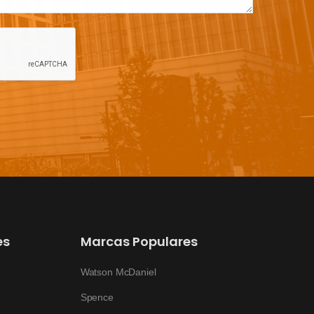
es
Marcas Populares
Watson McDaniel
Spence