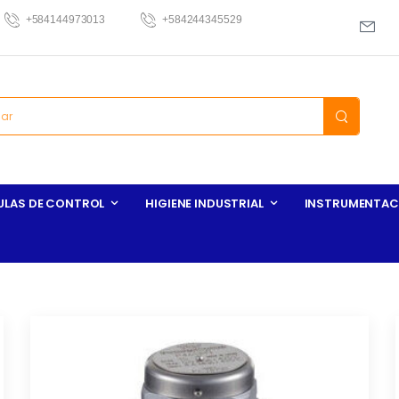
+584144973013
+584244345529
ULAS DE CONTROL
HIGIENE INDUSTRIAL
INSTRUMENTAC