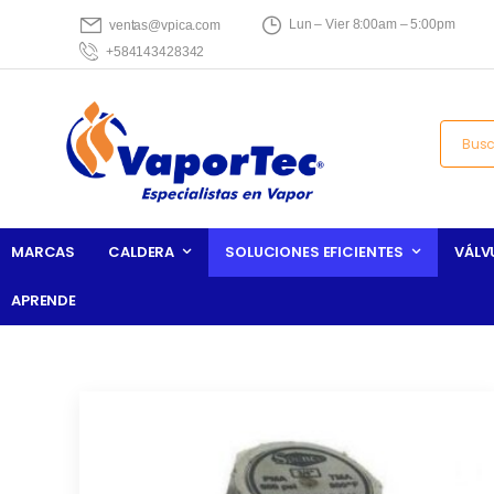
Lun – Vier 8:00am – 5:00pm
ventas@vpica.com
+584143428342
MARCAS
CALDERA
SOLUCIONES EFICIENTES
VÁLV
APRENDE