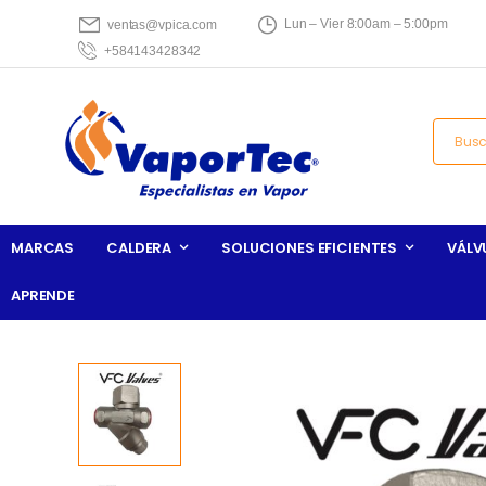
Lun – Vier 8:00am – 5:00pm
ventas@vpica.com
+584143428342
MARCAS
CALDERA
SOLUCIONES EFICIENTES
VÁLV
APRENDE