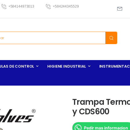
+584144973013
+584244345529
ULAS DE CONTROL
HIGIENE INDUSTRIAL
INSTRUMENTAC
Trampa Termo
y CDS600
Pedir mas informacion