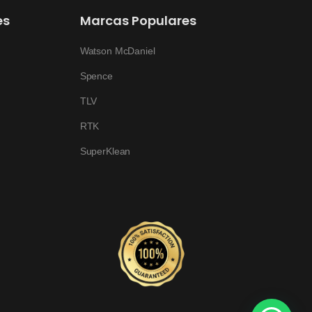
es
Marcas Populares
Watson McDaniel
Spence
TLV
RTK
SuperKlean