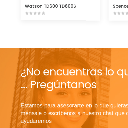
Watson TD600 TD600S
¿No encuentras lo q
... Pregúntanos
Estamos para asesorarte en lo que quiera
mensaje o escríbenos a nuestro chat que 
ayudaremos