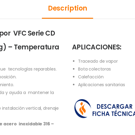
Description
or VFC Serie CD
arg) – Temperatura
APLICACIONES:
Traceado de vapor
que tecnologías reparables.
Bota colectoras
osición.
Calefacción
miento.
Aplicaciones sanitarias
da y ayuda a mantener la
instalación vertical, drenaje
 acero inoxidable 316 –