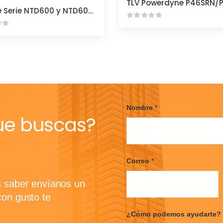
Spence Serie NTD600 y NTD600S
Nombre
*
ue buscas?
F
i
Correo
*
r
s
t
s saber envíanos un
con gusto te
¿Cómo podemos ayudarte?