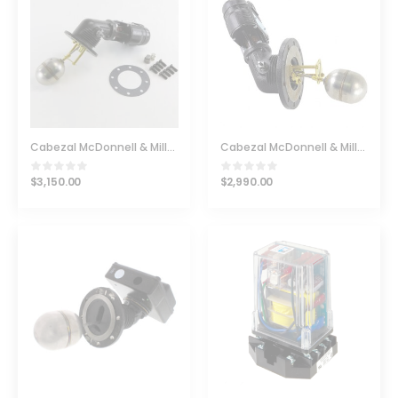
Cabezal McDonnell & Miller Modelo 93-7B-HD PN 163200
Cabezal McDonnell & Miller para 94-M-HD y 194-M-HD
$
3,150.00
$
2,990.00