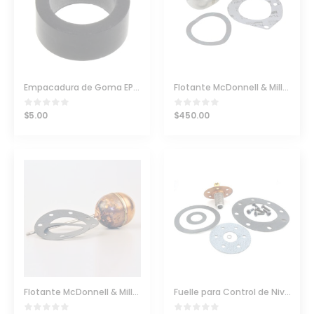
Empacadura de Goma EPDM 5/8″ para visor de agua
Flotante McDonnell & Miller Para Mod. 93, 193, 94, 194 PN 345700
$
5.00
$
450.00
Flotante McDonnell & Miller para series 150 y 157 PN 347600
Fuelle para Control de Nivel de McDonnell & Miller Serie 150