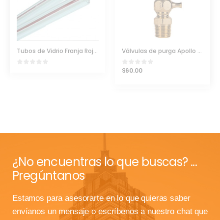
Tubos de Vidrio Franja Roja Para Calderas
Válvulas de purga Apollo Conbraco (Tricocks)
$
60.00
¿No encuentras lo que buscas? ...
Pregúntanos
Estamos para asesorarte en lo que quieras saber
envíanos un mensaje o escríbenos a nuestro chat que