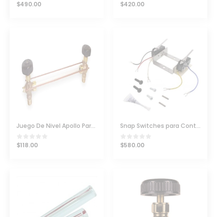
$
490.00
$
420.00
Juego De Nivel Apollo Para Calderas Y Tanques Con Vidrio
Snap Switches para Control de Nivel de McDonnell & Miller Serie 150
$
118.00
$
580.00