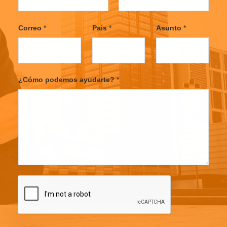
F
L
i
a
Correo
*
Pais
*
Asunto
*
r
s
s
t
t
¿Cómo podemos ayudarte?
*