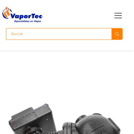
+584144973013
+584244345529
+584143428342