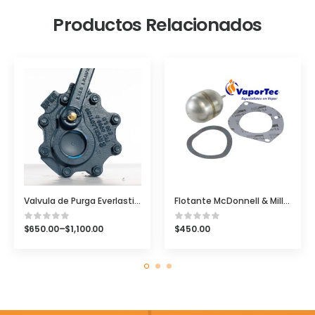
Productos Relacionados
Valvula de Purga Everlasting Fig-4000A para Caldera Roscada 250#
Flotante McDonnell & Miller Para Mod. 93, 193, 94, 194 PN 345700
$
650.00
–
$
1,100.00
$
450.00