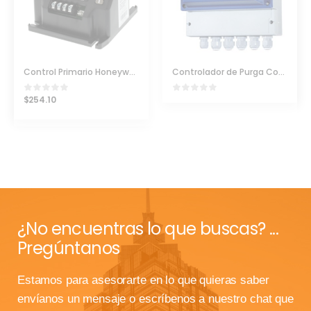
Control Primario Honeywell R7284U1004
Controlador de Purga Continua RTK RE3624
$
254.10
¿No encuentras lo que buscas? ...
Pregúntanos
Estamos para asesorarte en lo que quieras saber
envíanos un mensaje o escríbenos a nuestro chat que