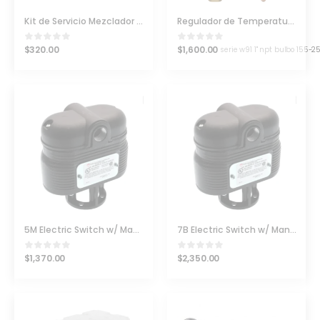
Kit de Servicio Mezclador Strahman Mod M5000
Regulador de Temperatura Watson McDaniel Mod. W91
$
320.00
$
1,600.00
serie w91 1" npt bulbo 155-25
5M Electric Switch w/ Manual Reset Mcdonnell & Miller
7B Electric Switch w/ Manual Reset Mcdonnell & Miller
$
1,370.00
$
2,350.00