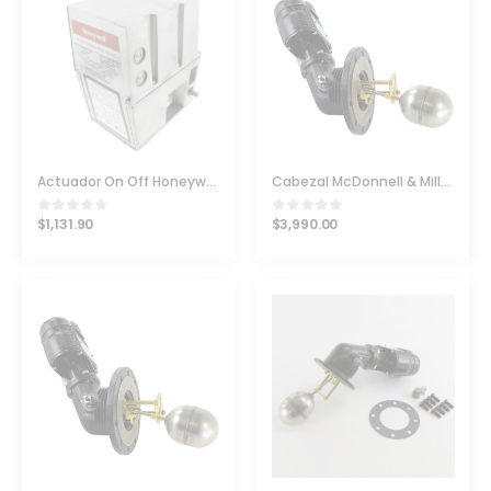
Actuador On Off Honeywell Mod V4055D1019
Cabezal McDonnell & Miller 194-7B-HD
$
1,131.90
$
3,990.00