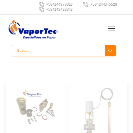
+584144973013
+584244345529
+584143428342