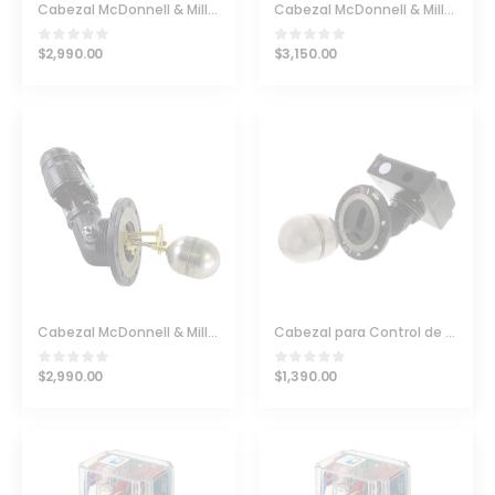
Cabezal McDonnell & Miller 194-HD
Cabezal McDonnell & Miller Modelo 93-7B-HD PN 163200
$
2,990.00
$
3,150.00
Cabezal McDonnell & Miller para 94-M-HD y 194-M-HD
Cabezal para Control de Nivel de McDonnell & Miller Serie 150
$
2,990.00
$
1,390.00