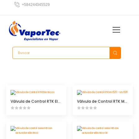
13
+584244345529
42
Válvula de Control RTK Eléctricas
Válvula de Control RTK MV5211 – MV5311