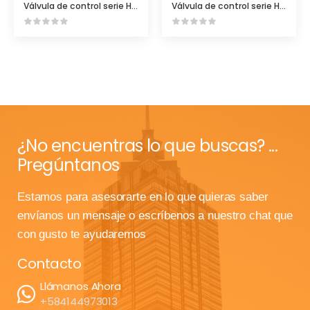
Válvula de control serie HB con actuador eléctrico
Válvula de control serie HB con actuador eléctrico SK
¿No encuentras lo que buscas? ...
Pregúntanos
Estamos para asesorarte en lo que quieras saber
envíanos un mensaje o escríbenos a nuestro chat que
con gusto te ayudaremos
Contacto
Llámanos Ahora
+584144973013