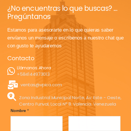
¿No encuentras lo que buscas? ...
Pregúntanos
Estamos para asesorarte en lo que quieras saber
envíanos un mensaje o escríbenos a nuestro chat que
con gusto te ayudaremos
Contacto
Llámanos Ahora
+584144973013
ventas@vpica.com
Zona Industrial Municipal Norte, Av. Este - Oeste,
Centro Funval, Local Nº 8. Valencia. Venezuela
Nombre
*