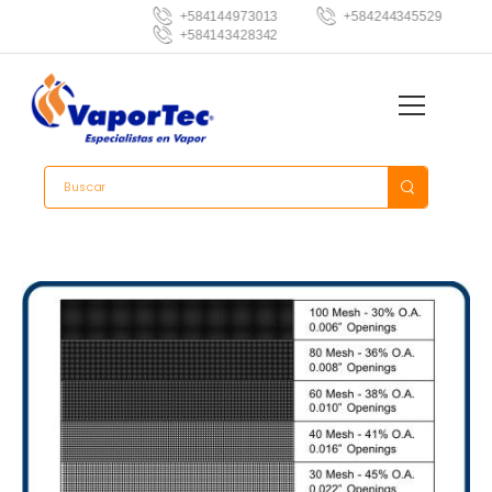
+584144973013
+584244345529
+584143428342