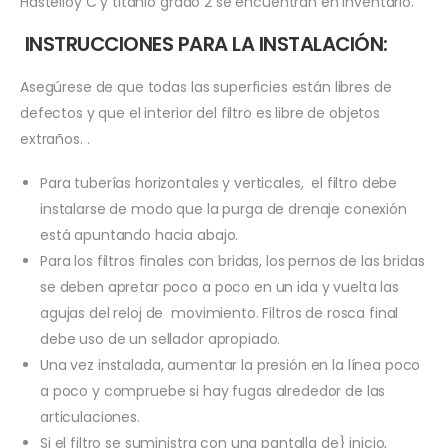
Hastelloy C y titanio grado 2 se encuentran en inventario.
INSTRUCCIONES PARA LA INSTALACIÓN:
Asegúrese de que todas las superficies están libres de
defectos y que el interior del filtro es libre de objetos
extraños. .
Para tuberías horizontales y verticales, el filtro debe
instalarse de modo que la purga de drenaje conexión
está apuntando hacia abajo.
Para los filtros finales con bridas, los pernos de las bridas
se deben apretar poco a poco en un ida y vuelta las
agujas del reloj de movimiento. Filtros de rosca final
debe uso de un sellador apropiado.
Una vez instalada, aumentar la presión en la línea poco
a poco y compruebe si hay fugas alrededor de las
articulaciones.
Si el filtro se suministra con una pantalla de} inicio,