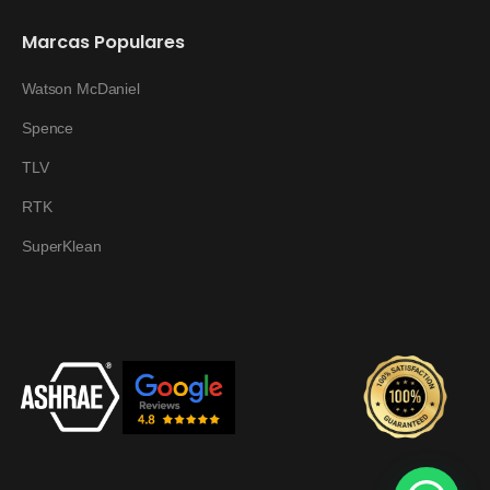
Marcas Populares
Watson McDaniel
Spence
TLV
RTK
SuperKlean