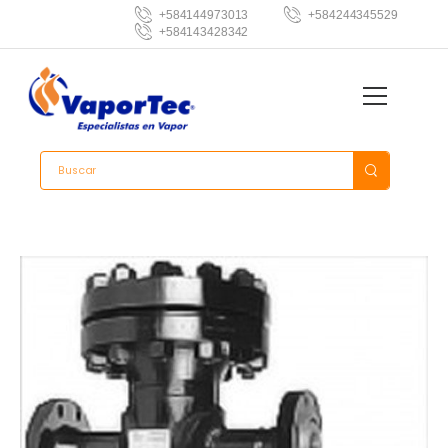
+584144973013
+584244345529
+584143428342