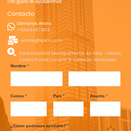
con gusto te ayudaremos
Contacto
Llámanos Ahora
+584144973013
ventas@vpica.com
Zona Industrial Municipal Norte, Av. Este - Oeste,
Centro Funval, Local Nº 8. Valencia. Venezuela
Nombre
*
F
L
i
a
Correo
*
Pais
*
Asunto
*
r
s
s
t
t
¿Cómo podemos ayudarte?
*