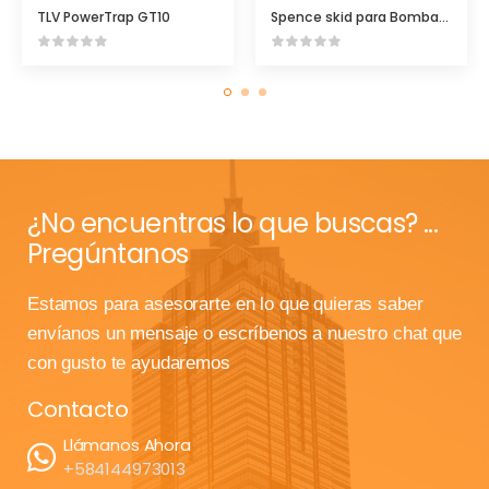
TLV PowerTrap GT10
Spence skid para Bombas de Condesado Commader
¿No encuentras lo que buscas? ...
Pregúntanos
Estamos para asesorarte en lo que quieras saber
envíanos un mensaje o escríbenos a nuestro chat que
con gusto te ayudaremos
Contacto
Llámanos Ahora
+584144973013