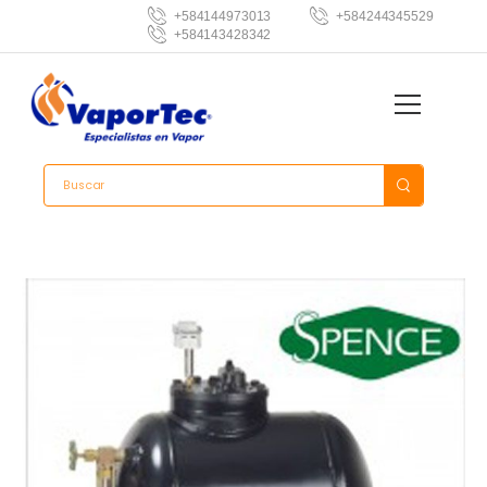
+584144973013
+584244345529
+584143428342