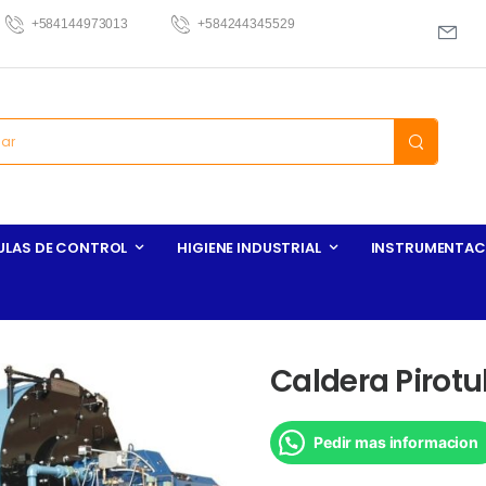
+584144973013
+584244345529
ULAS DE CONTROL
HIGIENE INDUSTRIAL
INSTRUMENTAC
Caldera Pirotu
Pedir mas informacion