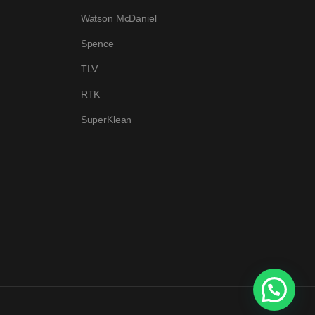
Watson McDaniel
Spence
TLV
RTK
SuperKlean