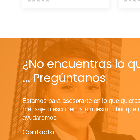
¿No encuentras lo q
... Pregúntanos
Estamos para asesorarte en lo que quiera
mensaje o escríbenos a nuestro chat que 
ayudaremos
Contacto