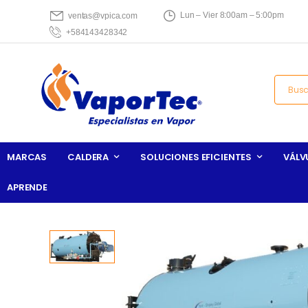
Lun – Vier 8:00am – 5:00pm
ventas@vpica.com
+584143428342
MARCAS
CALDERA
SOLUCIONES EFICIENTES
VÁLV
APRENDE