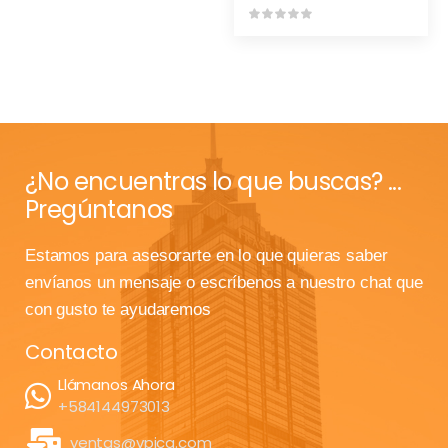
¿No encuentras lo que buscas? ...
Pregúntanos
Estamos para asesorarte en lo que quieras saber
envíanos un mensaje o escríbenos a nuestro chat que
con gusto te ayudaremos
Contacto
Llámanos Ahora
+584144973013
ventas@vpica.com