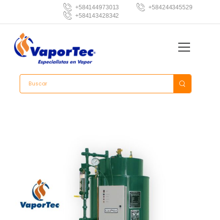
+584144973013
+584244345529
+584143428342