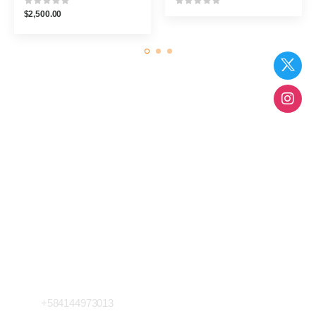
$
2,500.00
¿No encuentras lo que buscas? ...
Pregúntanos
Estamos para asesorarte en lo que quieras saber
envíanos un mensaje o escríbenos a nuestro chat que
con gusto te ayudaremos
Contacto
Llámanos Ahora
+584144973013