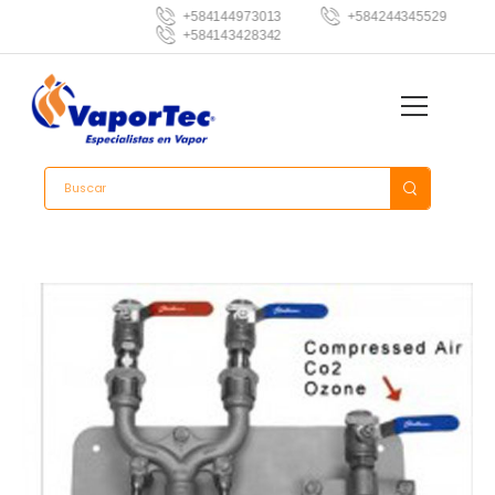
+584144973013
+584244345529
+584143428342