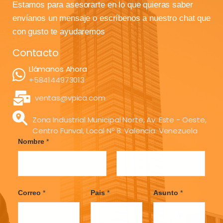
Estamos para asesorarte en lo que quieras saber
envíanos un mensaje o escríbenos a nuestro chat que
con gusto te ayudaremos
Contacto
Llámanos Ahora
+584144973013
ventas@vpica.com
Zona Industrial Municipal Norte, Av. Este - Oeste,
Centro Funval, Local Nº 8. Valencia. Venezuela
Nombre
*
F
L
i
a
Correo
*
Pais
*
Asunto
*
r
s
s
t
t