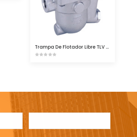
Trampa De Flotador Libre TLV J5X
L
a