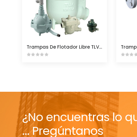
Trampas De Flotador Libre TLV Para AIRE COMPRIMIDO
¿No encuentras lo q
... Pregúntanos