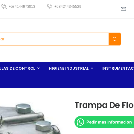
+584144973013
+584244345529
ULAS DE CONTROL
HIGIENE INDUSTRIAL
INSTRUMENTAC
Trampa De Flot
Pedir mas informacion