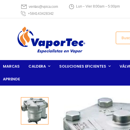
Lun – Vier 8:00am – 5:00pm
ventas@vpica.com
+584143428342
MARCAS
CALDERA
SOLUCIONES EFICIENTES
VÁLV
APRENDE