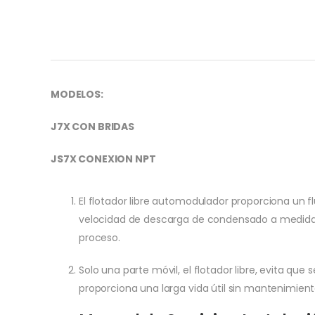
MODELOS:
J7X CON BRIDAS
JS7X CONEXION NPT
El flotador libre automodulador proporciona un fl
velocidad de descarga de condensado a medida 
proceso.
Solo una parte móvil, el flotador libre, evita qu
proporciona una larga vida útil sin mantenimient