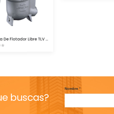
Trampa De Flotador Libre TLV J7.5X
Nombre
*
ue buscas?
F
i