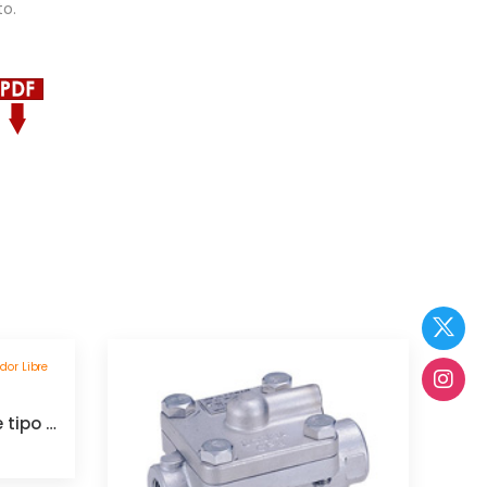
o.
Trampa de vapor Spence tipo Flotador Libre Nova NFT650