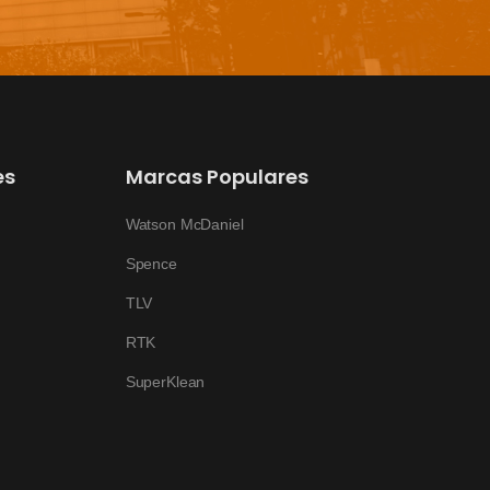
es
Marcas Populares
Watson McDaniel
Spence
TLV
RTK
SuperKlean