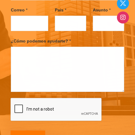
F
L
i
a
Correo
*
Pais
*
Asunto
*
r
s
s
t
t
¿Cómo podemos ayudarte?
*