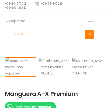
+584144973013
+584244345529
+584143428342
Manguera A-X Premium
Pedir mas informacion