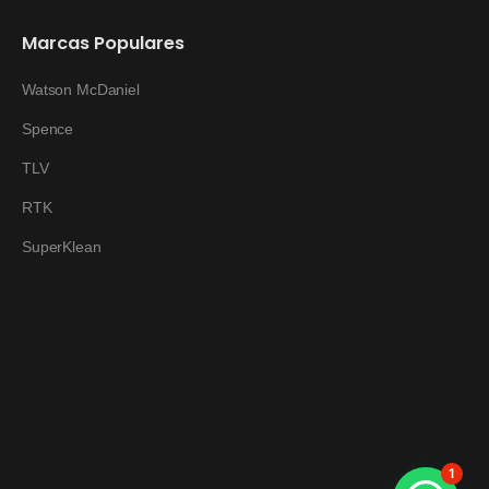
Marcas Populares
Watson McDaniel
Spence
TLV
RTK
SuperKlean
1