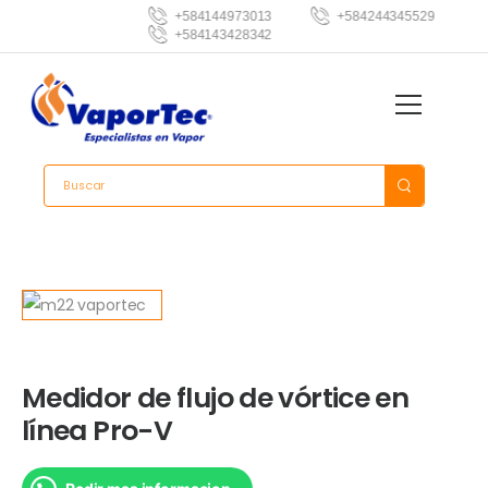
+584144973013
+584244345529
+584143428342
Medidor de flujo de vórtice en
línea Pro-V