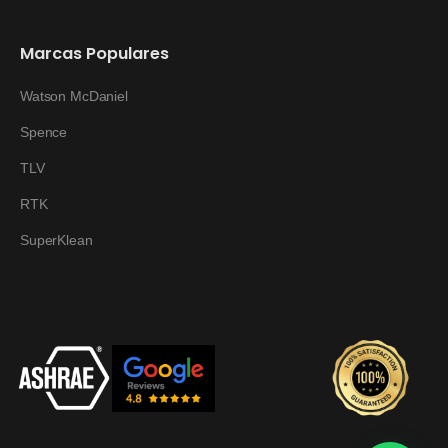
Marcas Populares
Watson McDaniel
Spence
TLV
RTK
SuperKlean