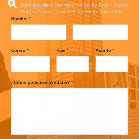
Zona Industrial Municipal Norte, Av. Este - Oeste,
Centro Funval, Local Nº 8. Valencia. Venezuela
Nombre
*
F
L
i
a
Correo
*
Pais
*
Asunto
*
r
s
s
t
t
¿Cómo podemos ayudarte?
*