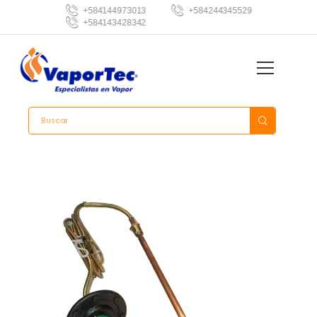
+584144973013
+584244345529
+584143428342