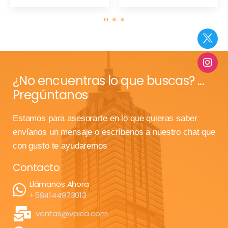
¿No encuentras lo que buscas? ...
Pregúntanos
Estamos para asesorarte en lo que quieras saber
envíanos un mensaje o escríbenos a nuestro chat que
con gusto te ayudaremos
Contacto
Llámanos Ahora
+584144973013
ventas@vpica.com