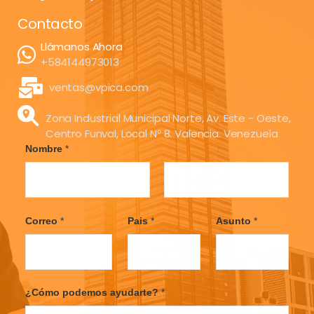
Contacto
Llámanos Ahora
+584144973013
ventas@vpica.com
Zona Industrial Municipal Norte, Av. Este - Oeste,
Centro Funval, Local Nº 8. Valencia. Venezuela
Nombre
*
F
L
i
a
Correo
*
Pais
*
Asunto
*
r
s
s
t
t
¿Cómo podemos ayudarte?
*