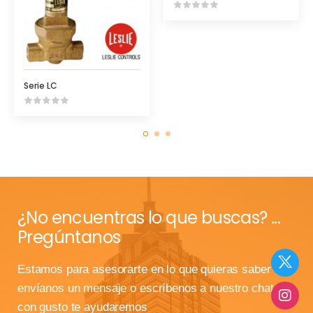
Serie LC
¿No encuentras lo que buscas? ...
Pregúntanos
Estamos para asesorarte en lo que quieras saber
envíanos un mensaje o escríbenos a nuestro chat que
con gusto te ayudaremos