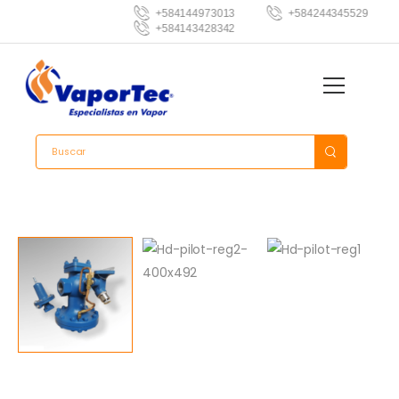
+584144973013
+584244345529
+584143428342