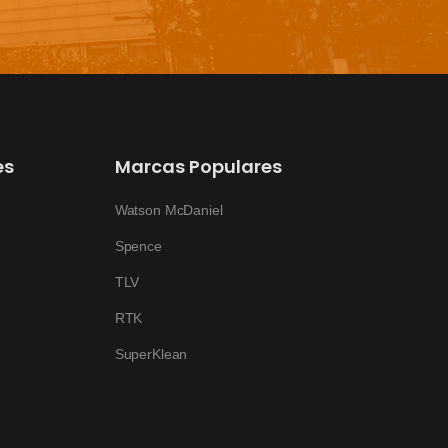
es
Marcas Populares
Watson McDaniel
Spence
TLV
RTK
SuperKlean