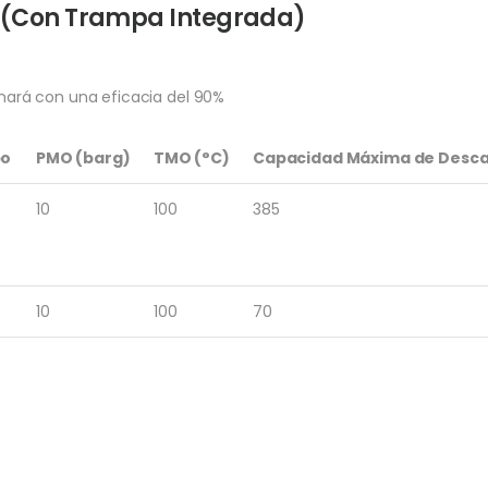
e (Con Trampa Integrada)
minará con una eficacia del 90%
po
PMO (barg)
TMO (°C)
Capacidad Máxima de Desca
10
100
385
10
100
70