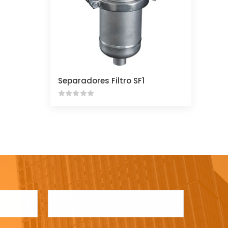
Separadores Filtro SF1
L