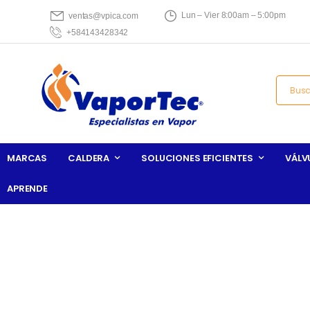
Lun – Vier 8:00am – 5:00pm
ventas@vpica.com
+584143428342
MARCAS
CALDERA
SOLUCIONES EFICIENTES
VÁLV
APRENDE