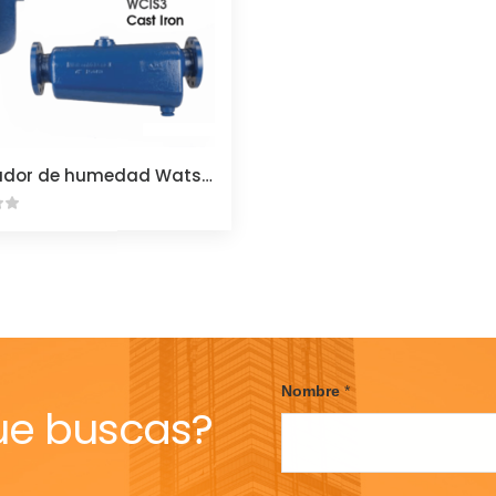
Separador de humedad Watson WCIS
Nombre
*
ue buscas?
F