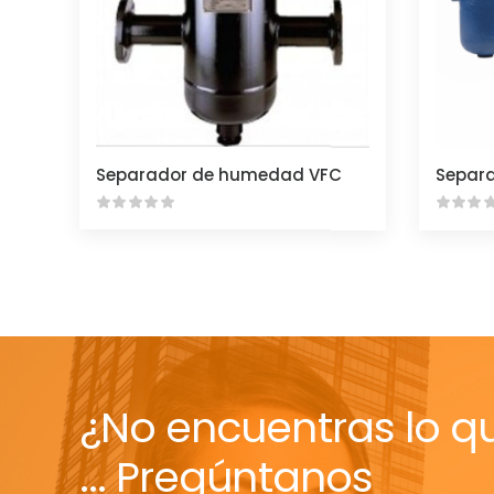
Separador de humedad VFC
¿No encuentras lo q
... Pregúntanos