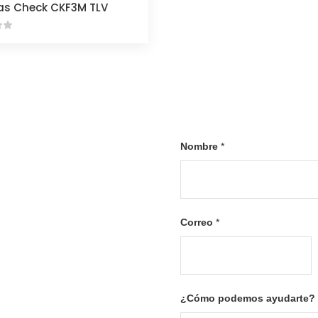
as Check CKF3M TLV
Nombre
*
ue buscas?
F
i
Correo
*
r
s
t
s saber envíanos un
con gusto te
¿Cómo podemos ayudarte?