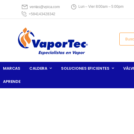
Lun – Vier 8:00am – 5:00pm
ventas@vpica.com
+584143428342
MARCAS
CALDERA
SOLUCIONES EFICIENTES
VÁLV
APRENDE