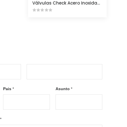
Válvulas Check Acero Inoxidable
L
a
Pais
*
Asunto
*
s
t
*