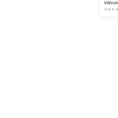
Válvul
¿No encuentras lo q
... Pregúntanos
Estamos para asesorarte en lo que quiera
mensaje o escríbenos a nuestro chat que 
ayudaremos