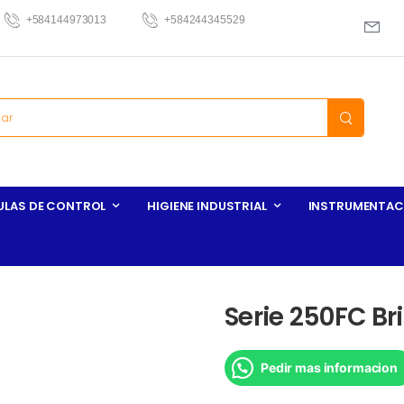
+584144973013
+584244345529
ULAS DE CONTROL
HIGIENE INDUSTRIAL
INSTRUMENTAC
Serie 250FC Br
Pedir mas informacion