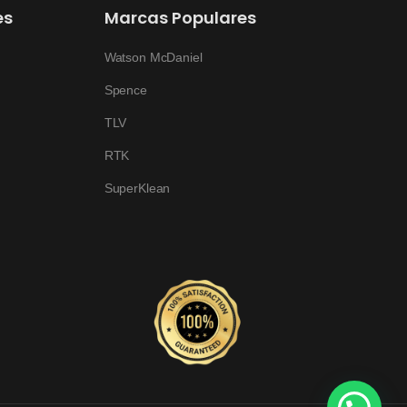
es
Marcas Populares
Watson McDaniel
Spence
TLV
RTK
SuperKlean