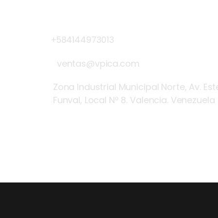
Contacto
Llámanos Ahora
+584144973013
ventas@vpica.com
Zona Industrial Municipal Norte, Av. Es
Funval, Local Nº 8. Valencia. Venezuela