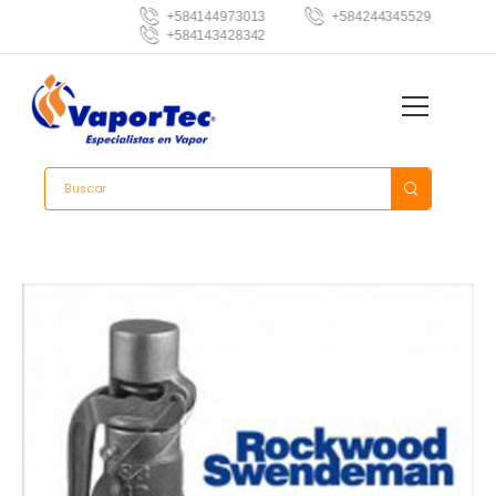
+584144973013
+584244345529
+584143428342