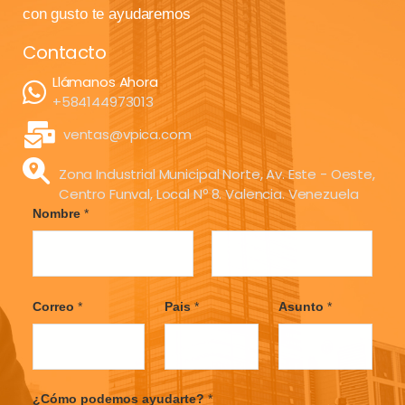
con gusto te ayudaremos
Contacto
Llámanos Ahora
+584144973013
ventas@vpica.com
Zona Industrial Municipal Norte, Av. Este - Oeste,
Centro Funval, Local Nº 8. Valencia. Venezuela
Nombre
*
F
L
i
a
Correo
*
Pais
*
Asunto
*
r
s
s
t
t
¿Cómo podemos ayudarte?
*