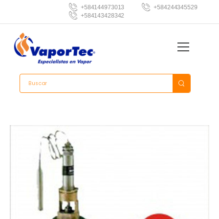
+584144973013
+584244345529
+584143428342