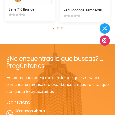
Serie 710 Bronce
Regulador de Temperatura Watson Mod. W91
¿No encuentras lo que buscas? ...
Pregúntanos
Estamos para asesorarte en lo que quieras saber
envíanos un mensaje o escríbenos a nuestro chat que
con gusto te ayudaremos
Contacto
Llámanos Ahora