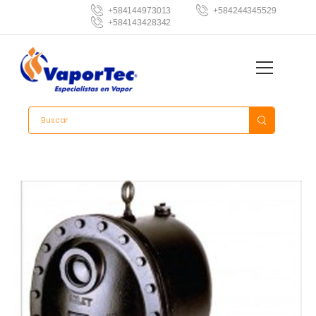
+584144973013
+584244345529
+584143428342