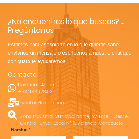
¿No encuentras lo que buscas? ...
Pregúntanos
Estamos para asesorarte en lo que quieras saber
envíanos un mensaje o escríbenos a nuestro chat que
con gusto te ayudaremos
Contacto
Llámanos Ahora
+584144973013
ventas@vpica.com
Zona Industrial Municipal Norte, Av. Este - Oeste,
Centro Funval, Local Nº 8. Valencia. Venezuela
Nombre
*