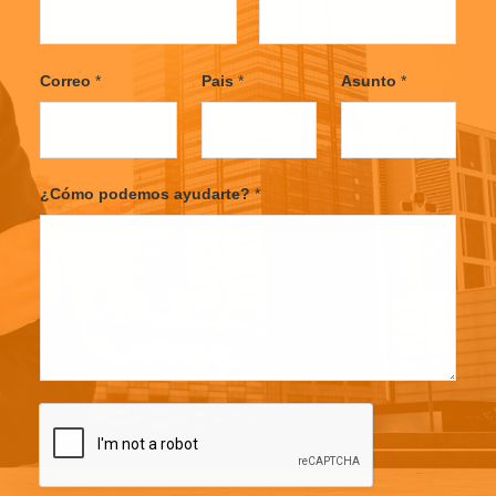
F
L
i
a
Correo
*
Pais
*
Asunto
*
r
s
s
t
t
¿Cómo podemos ayudarte?
*