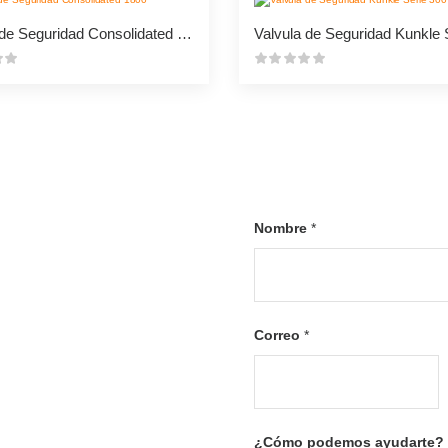
Valvula de Seguridad Consolidated 1800
Nombre
*
buscas? ...
F
i
Correo
*
r
s
t
s saber envíanos un
con gusto te
¿Cómo podemos ayudarte?