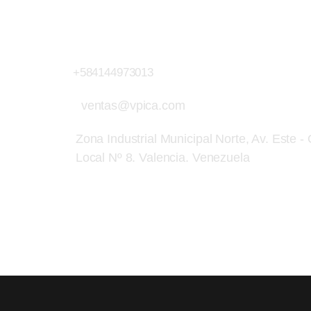
Contacto
Llámanos Ahora
+584144973013
ventas@vpica.com
Zona Industrial Municipal Norte, Av. Este -
Local Nº 8. Valencia. Venezuela