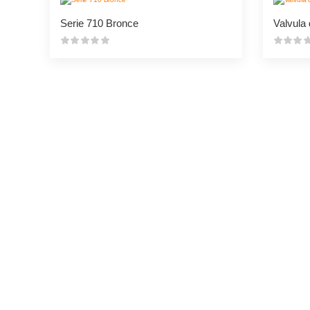
Serie 710 Bronce
¿No encuentras lo que 
Pregúntanos
Estamos para asesorarte en lo que quiera
mensaje o escríbenos a nuestro chat que 
ayudaremos