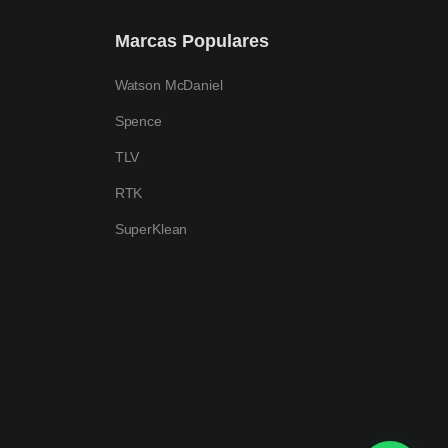
Marcas Populares
Watson McDaniel
Spence
TLV
RTK
SuperKlean