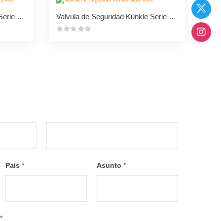
Valvula de Seguridad Kunkle Serie 300 y 600
Valvula de Seguridad Kunkle Serie 6000
L
a
Pais
*
Asunto
*
s
t
*