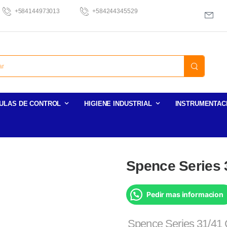
+584144973013
+584244345529
ULAS DE CONTROL
HIGIENE INDUSTRIAL
INSTRUMENTAC
Spence Series 
Pedir mas informacion
Spence Series 31/41 