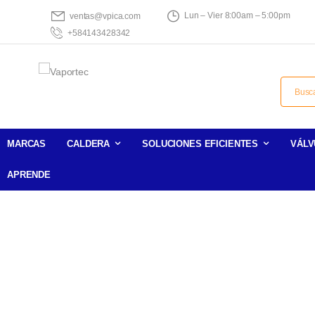
Lun – Vier 8:00am – 5:00pm
ventas@vpica.com
+584143428342
MARCAS
CALDERA
SOLUCIONES EFICIENTES
VÁLV
APRENDE