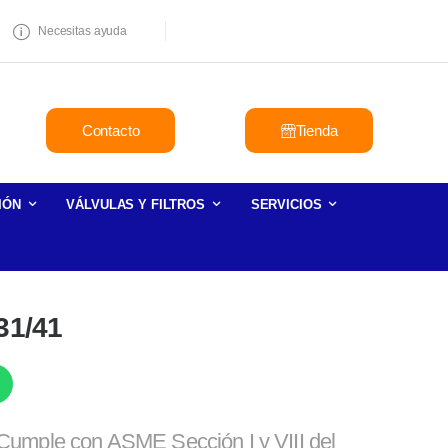
Necesitas ayuda
Contacto
Tienda
IÓN
VÁLVULAS Y FILTROS
SERVICIOS
31/41
Cumple con ASME Sección I y VIII del