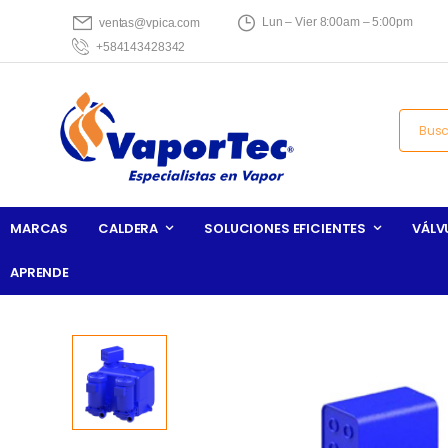
Lun – Vier 8:00am – 5:00pm
ventas@vpica.com
+584143428342
MARCAS
CALDERA
SOLUCIONES EFICIENTES
VÁLV
APRENDE