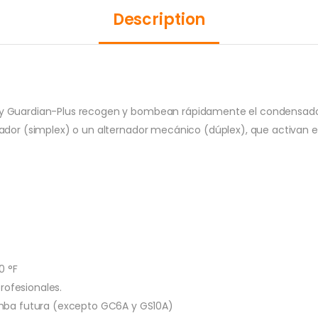
Description
y Guardian-Plus recogen y bombean rápidamente el condensado d
tador (simplex) o un alternador mecánico (dúplex), que activan e
0 °F
rofesionales.
mba futura (excepto GC6A y GS10A)