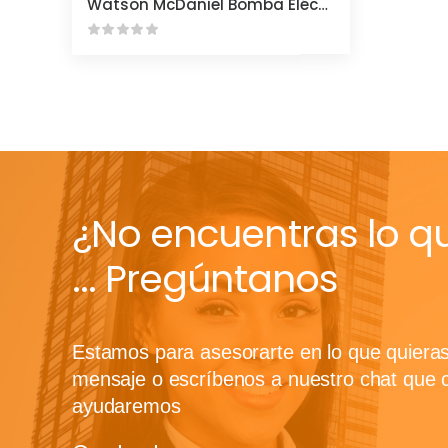
Watson McDaniel Bomba Eléctrica
¿No encuentras lo q
... Pregúntanos
Estamos para asesorarte en lo que quiera
mensaje o escríbenos a nuestro chat que 
ayudaremos