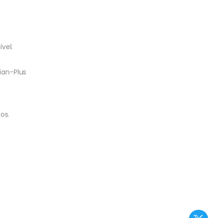
vel.
ian-Plus
os.