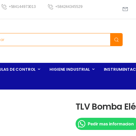
+584144973013
+584244345529
ULAS DE CONTROL
HIGIENE INDUSTRIAL
INSTRUMENTAC
TLV Bomba Elé
Pedir mas informacion