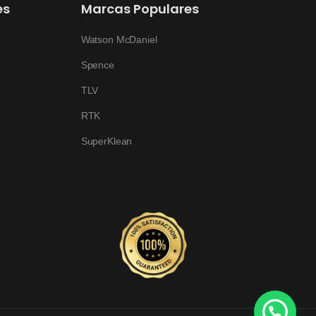
es
Marcas Populares
Watson McDaniel
Spence
TLV
RTK
SuperKlean