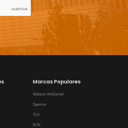
es
Marcas Populares
Watson McDaniel
Spence
TLV
RTK