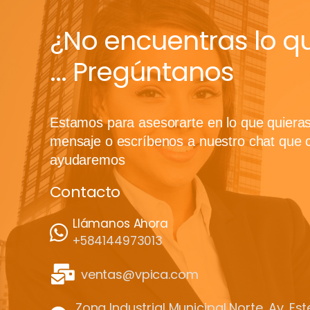
¿No encuentras lo q
... Pregúntanos
Estamos para asesorarte en lo que quiera
mensaje o escríbenos a nuestro chat que 
ayudaremos
Contacto
Llámanos Ahora
+584144973013
ventas@vpica.com
Zona Industrial Municipal Norte, Av. Es