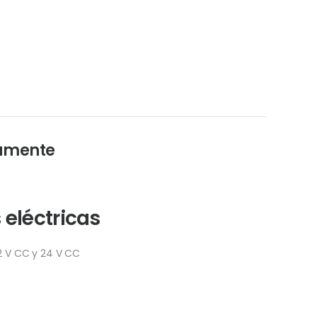
camente
 eléctricas
12 V CC y 24 V CC