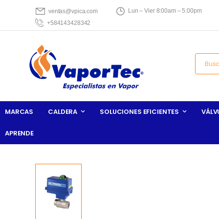
Lun – Vier 8:00am – 5:00pm
ventas@vpica.com
+584143428342
MARCAS
CALDERA
SOLUCIONES EFICIENTES
VÁLV
APRENDE