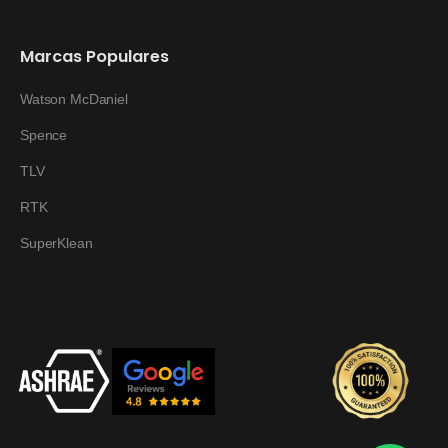
Marcas Populares
Watson McDaniel
Spence
TLV
RTK
SuperKlean