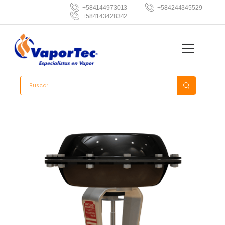
+584144973013
+584244345529
+584143428342