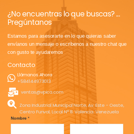
¿No encuentras lo que buscas? ...
Pregúntanos
Estamos para asesorarte en lo que quieras saber
envíanos un mensaje o escríbenos a nuestro chat que
con gusto te ayudaremos
Contacto
Llámanos Ahora
+584144973013
ventas@vpica.com
Zona Industrial Municipal Norte, Av. Este - Oeste,
Centro Funval, Local Nº 8. Valencia. Venezuela
Nombre
*