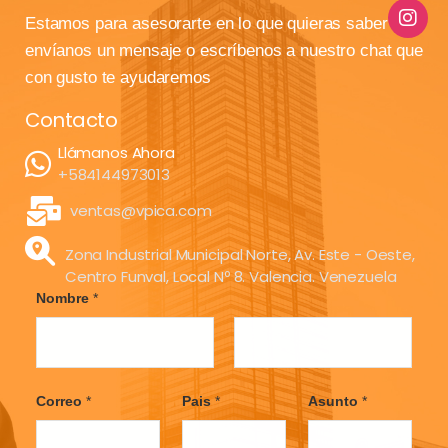
Estamos para asesorarte en lo que quieras saber
envíanos un mensaje o escríbenos a nuestro chat que
con gusto te ayudaremos
Contacto
Llámanos Ahora
+584144973013
ventas@vpica.com
Zona Industrial Municipal Norte, Av. Este - Oeste,
Centro Funval, Local Nº 8. Valencia. Venezuela
Nombre
*
F
L
i
a
Correo
*
Pais
*
Asunto
*
r
s
s
t
t