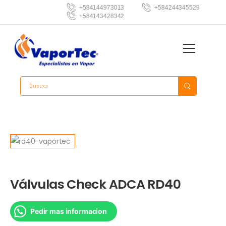
+584144973013
+584244345529
+584143428342
Válvulas Check ADCA RD40
Pedir mas informacion