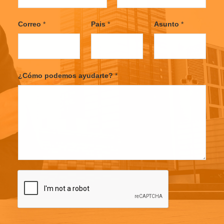
F
L
i
a
Correo
*
Pais
*
Asunto
*
r
s
s
t
t
¿Cómo podemos ayudarte?
*