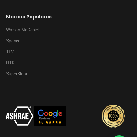
Marcas Populares
Watson McDaniel
Spence
TLV
RTK
SuperKlean