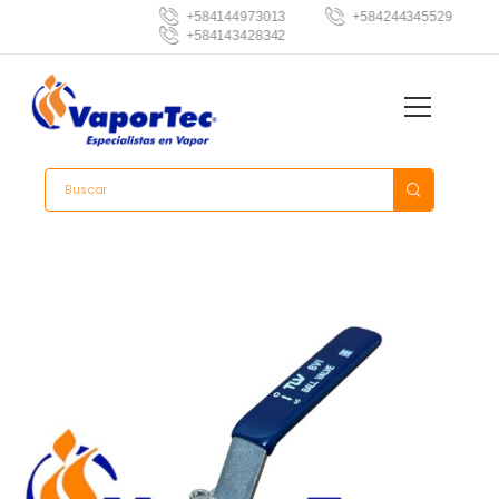
+584144973013
+584244345529
+584143428342