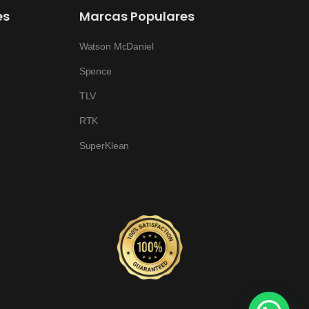
es
Marcas Populares
Watson McDaniel
Spence
TLV
RTK
SuperKlean