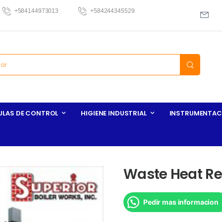
+584144973013
+584244345529
ULAS DE CONTROL
HIGIENE INDUSTRIAL
INSTRUMENTAC
Waste Heat R
Pedir mas informacion