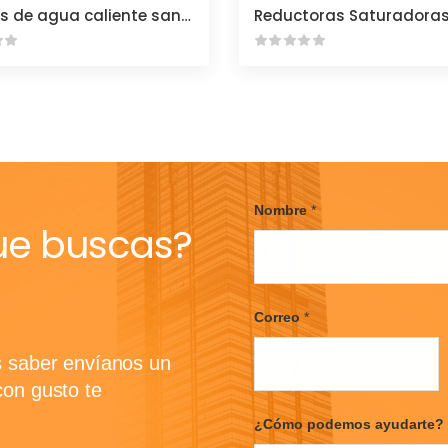
Equipos de agua caliente sanitaria
Nombre
*
ue buscas?
F
i
Correo
*
r
s
t
s saber envíanos un
con gusto te
¿Cómo podemos ayudarte?