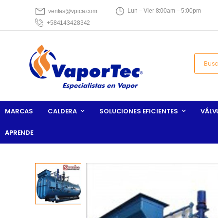
Lun – Vier 8:00am – 5:00pm
ventas@vpica.com
+584143428342
MARCAS
CALDERA
SOLUCIONES EFICIENTES
VÁLV
APRENDE