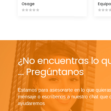
Osage
¿No encuentras lo q
... Pregúntanos
Estamos para asesorarte en lo que quiera
mensaje o escríbenos a nuestro chat que 
ayudaremos