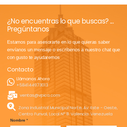
¿No encuentras lo que buscas? ...
Pregúntanos
Estamos para asesorarte en lo que quieras saber
envíanos un mensaje o escríbenos a nuestro chat que
con gusto te ayudaremos
Contacto
Llámanos Ahora
+584144973013
ventas@vpica.com
Zona Industrial Municipal Norte, Av. Este - Oeste,
Centro Funval, Local Nº 8. Valencia. Venezuela
Nombre
*