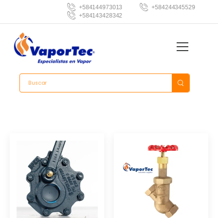
+584144973013
+584244345529
+584143428342