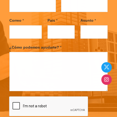
F
L
i
a
Correo
*
Pais
*
Asunto
*
r
s
s
t
t
¿Cómo podemos ayudarte?
*