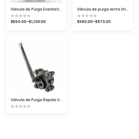
Valvula de Purga Everlasting Fig-4000A para Caldera Roscada 250#
Válvula de purga lenta United Brass 226UT
$
650.00
–
$
1,100.00
$
380.00
–
$
870.00
Válvula de Purga Rapida United Brass 425