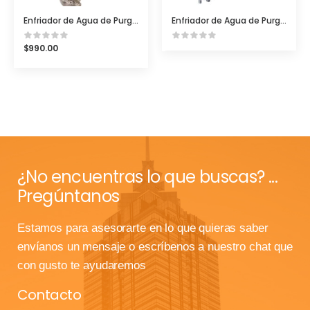
Enfriador de Agua de Purga VFC-1SC Sample Cooler
Enfriador de Agua de Purga VFC-5C2 Sample Cooler
$
990.00
¿No encuentras lo que buscas? ...
Pregúntanos
Estamos para asesorarte en lo que quieras saber
envíanos un mensaje o escríbenos a nuestro chat que
con gusto te ayudaremos
Contacto