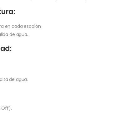
tura:
ra en cada escalón.
alida de agua.
dad:
alta de agua.
Off).