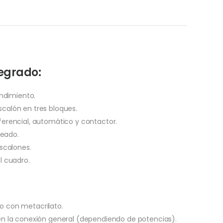
tegrado:
endimiento.
calón en tres bloques.
ferencial, automático y contactor.
eado.
escalones.
l cuadro.
o con metacrilato.
en la conexión general (dependiendo de potencias).