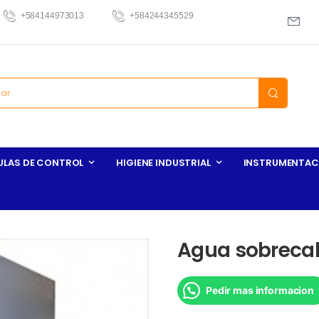
+584144973013
+584244345529
ULAS DE CONTROL
HIGIENE INDUSTRIAL
INSTRUMENTAC
Agua sobreca
Pedir mas informacion