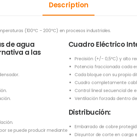
Description
emperaturas (100ºC – 200ºC) en procesos industriales.
as de agua
Cuadro Eléctrico In
nativa a las
:
Precisión (+/- 0,5ºC) y alto r
Potencia fraccionada cada es
ndensador.
Cada bloque con su propio di
Cuadro completamente cabl
ión.
Control lineal secuencial de 
ación.
Ventilación forzada dentro de
Distribución:
lación.
Embarrado de cobre protegid
apor se puede producir mediante
Disyuntor de corte en carga 