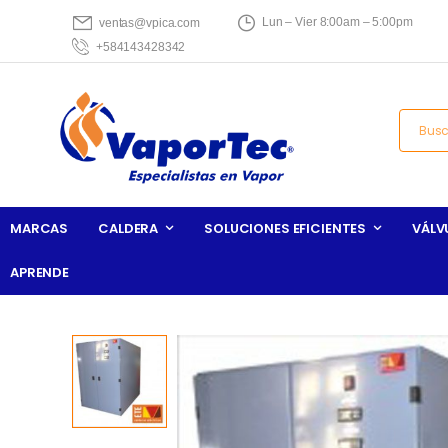
Lun – Vier 8:00am – 5:00pm
ventas@vpica.com
+584143428342
MARCAS
CALDERA
SOLUCIONES EFICIENTES
VÁLV
APRENDE