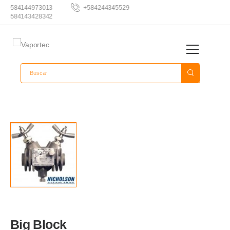
+584144973013
+584244345529
+584143428342
Big Block