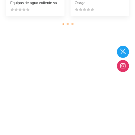
Equipos de agua caliente sanitaria
Osage
¿No encuentras lo que buscas? ...
Pregúntanos
Estamos para asesorarte en lo que quieras saber