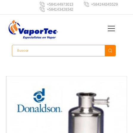
+584144973013
+584244345529
+584143428342