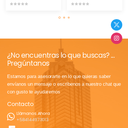
¿No encuentras lo que buscas? ...
Pregúntanos
Estamos para asesorarte en lo que quieras saber
envíanos un mensaje o escríbenos a nuestro chat que
con gusto te ayudaremos
Contacto
Llámanos Ahora
+584144973013