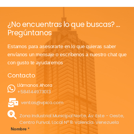
¿No encuentras lo que buscas? ...
Pregúntanos
Estamos para asesorarte en lo que quieras saber
envíanos un mensaje o escríbenos a nuestro chat que
con gusto te ayudaremos
Contacto
Llámanos Ahora
+584144973013
ventas@vpica.com
Zona Industrial Municipal Norte, Av. Este - Oeste,
Centro Funval, Local Nº 8. Valencia. Venezuela
Nombre
*