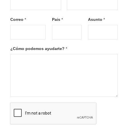
F
L
i
a
Correo
*
Pais
*
Asunto
*
r
s
s
t
t
¿Cómo podemos ayudarte?
*