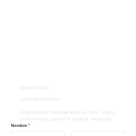
¿No encuentras lo que buscas? ...
Pregúntanos
Estamos para asesorarte en lo que quieras saber
envíanos un mensaje o escríbenos a nuestro chat que
con gusto te ayudaremos
Contacto
Llámanos Ahora
+584144973013
ventas@vpica.com
Zona Industrial Municipal Norte, Av. Este - Oeste,
Centro Funval, Local Nº 8. Valencia. Venezuela
Nombre
*