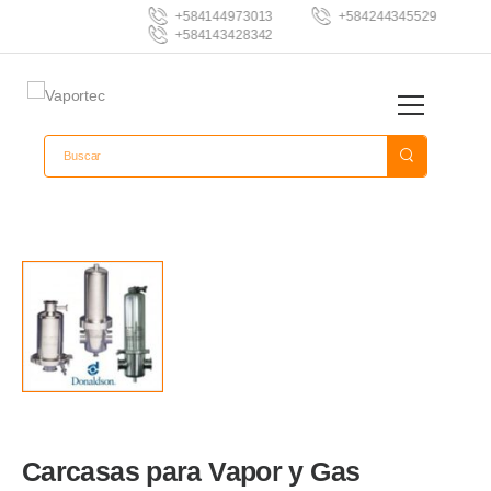
+584144973013
+584244345529
+584143428342
Carcasas para Vapor y Gas