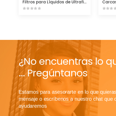
Filtros para Líquidos de Ultrafilter
Carca
¿No encuentras lo q
... Pregúntanos
Estamos para asesorarte en lo que quiera
mensaje o escríbenos a nuestro chat que 
ayudaremos