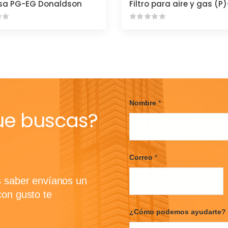
sa PG-EG Donaldson
Filtro para aire y gas (P
Nombre
*
ue buscas?
F
i
Correo
*
r
s
t
s saber envíanos un
con gusto te
¿Cómo podemos ayudarte?