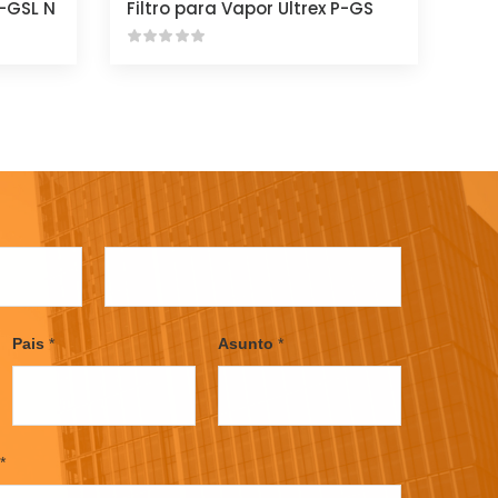
)-GSL N
Filtro para Vapor Ultrex P-GS
L
a
Pais
*
Asunto
*
s
t
*