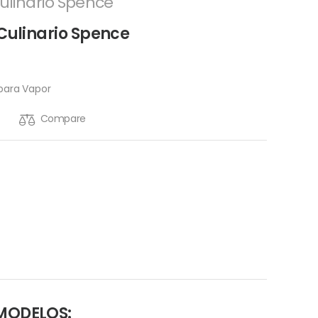
Culinario Spence
 Culinario Spence
s para Vapor
Compare
MODELOS: