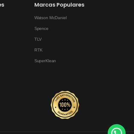
es
Marcas Populares
Watson McDaniel
Spence
TLV
RTK
SuperKlean