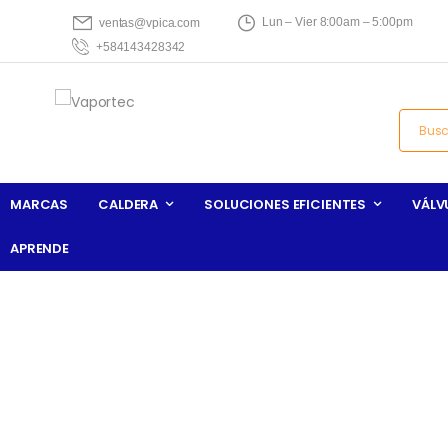
Lun – Vier 8:00am – 5:00pm
ventas@vpica.com
+584143428342
MARCAS
CALDERA
SOLUCIONES EFICIENTES
VÁLV
APRENDE