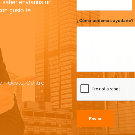
s saber envíanos un
con gusto te
¿Cómo podemos ayudarte?
te - Oeste, Centro
Enviar