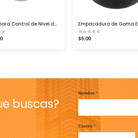
Fuelle para Control de Nivel de McDonnell & Miller Serie 150
00
$
5.00
Nombre
*
ue buscas?
F
i
Correo
*
r
s
t