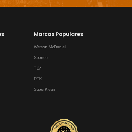
es
Marcas Populares
Watson McDaniel
Spence
TLV
RTK
SuperKlean