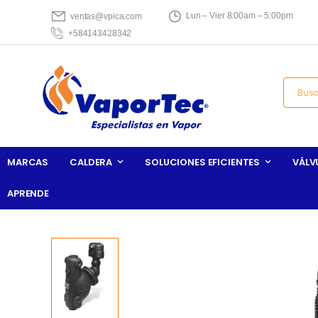
Lun – Vier 8:00am – 5:00pm
ventas@vpica.com
+584143428342
MARCAS
CALDERA
SOLUCIONES EFICIENTES
VÁLV
APRENDE