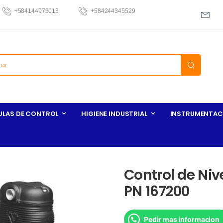
+584144973013
+584244345529
ULAS DE CONTROL
HIGIENE INDUSTRIAL
INSTRUMENTAC
Control de Niv
PN 167200
Pedir mas informacion