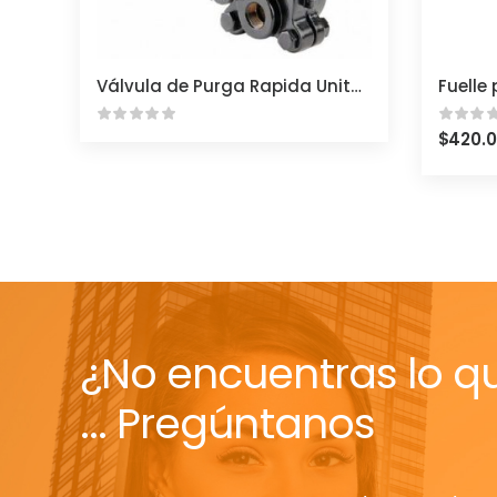
Válvula de Purga Rapida United Brass 425
$
420.
¿No encuentras lo q
... Pregúntanos