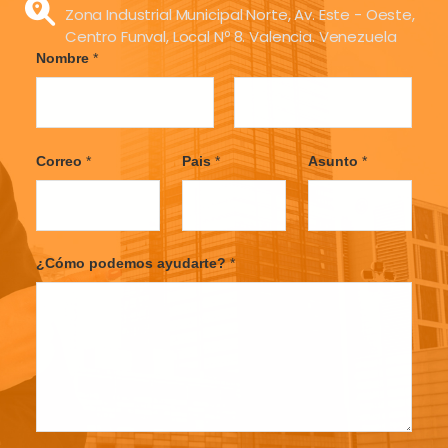
Zona Industrial Municipal Norte, Av. Este - Oeste,
Centro Funval, Local Nº 8. Valencia. Venezuela
Nombre
*
F
L
i
a
Correo
*
Pais
*
Asunto
*
r
s
s
t
t
¿Cómo podemos ayudarte?
*