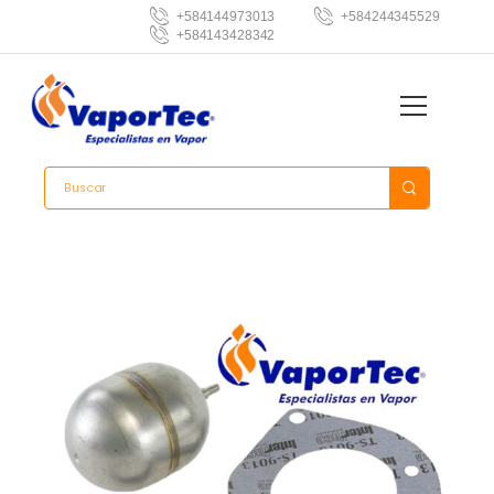
+584144973013
+584244345529
+584143428342