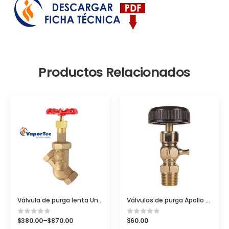
Productos Relacionados
Válvula de purga lenta United Brass 226UT
Válvulas de purga Apollo Conbraco (Tricocks)
$
380.00
–
$
870.00
$
60.00