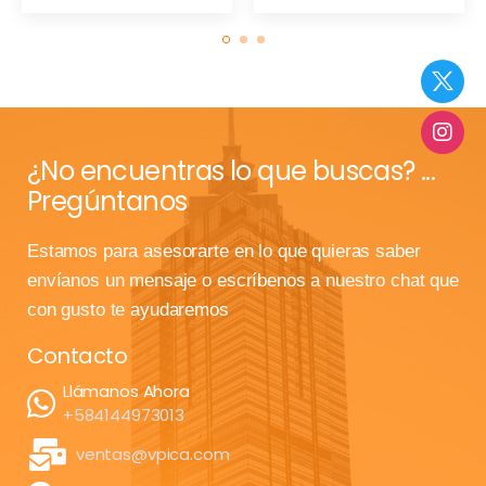
¿No encuentras lo que buscas? ...
Pregúntanos
Estamos para asesorarte en lo que quieras saber
envíanos un mensaje o escríbenos a nuestro chat que
con gusto te ayudaremos
Contacto
Llámanos Ahora
+584144973013
ventas@vpica.com