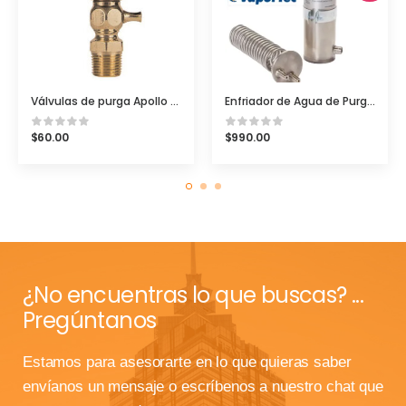
Válvulas de purga Apollo Conbraco (Tricocks)
Enfriador de Agua de Purga VFC-1SC Sample Cooler
$
60.00
$
990.00
¿No encuentras lo que buscas? ...
Pregúntanos
Estamos para asesorarte en lo que quieras saber
envíanos un mensaje o escríbenos a nuestro chat que