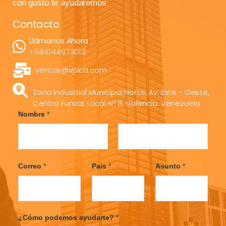
con gusto te ayudaremos
Contacto
Llámanos Ahora
+584144973013
ventas@vpica.com
Zona Industrial Municipal Norte, Av. Este - Oeste,
Centro Funval, Local Nº 8. Valencia. Venezuela
Nombre
*
F
L
i
a
Correo
*
Pais
*
Asunto
*
r
s
s
t
t
¿Cómo podemos ayudarte?
*