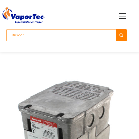
+584144973013
+584244345529
+584143428342