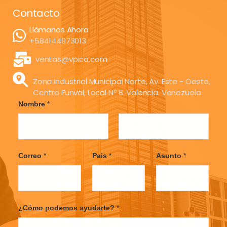
Contacto
Llámanos Ahora
+584144973013
ventas@vpica.com
Zona Industrial Municipal Norte, Av. Este - Oeste,
Centro Funval, Local Nº 8. Valencia. Venezuela
Nombre
*
F
L
i
a
Correo
*
Pais
*
Asunto
*
r
s
s
t
t
¿Cómo podemos ayudarte?
*